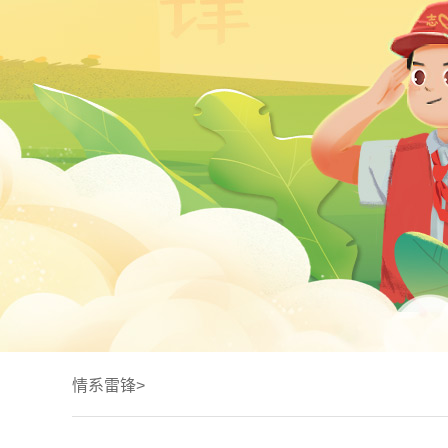
情系雷锋>