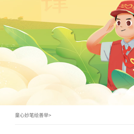
童心妙笔绘善举>