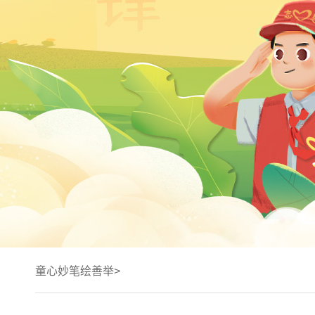
童心妙笔绘善举>