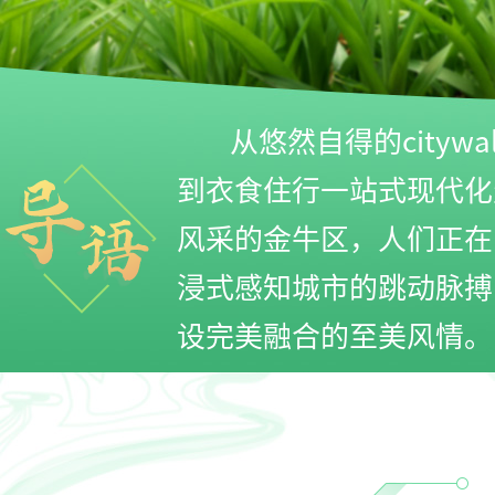
从悠然自得的cityw
到衣食住行一站式现代化生
风采的金牛区，人们正在
浸式感知城市的跳动脉搏
设完美融合的至美风情。