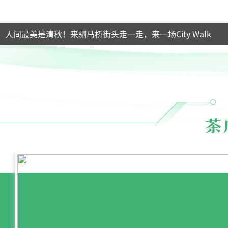
人间最美是清秋！来驷马桥街头走一走，来一场City Walk