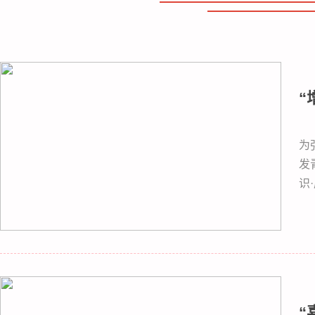
“
为
发
识
“