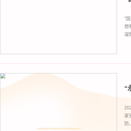
“
想
凝
进
开
“
2
家
防