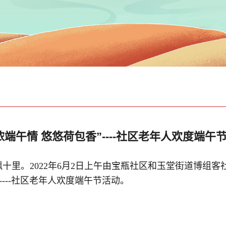
浓端午情 悠悠荷包香”----社区老年人欢度端午
飘十里。
2022年6月2日
上
午由宝瓶社区和玉堂街道博组客
--
-
-社区老年人欢度端午节活动
。