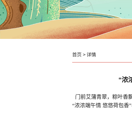
首页
> 详情
“浓
门前艾蒲青翠，粽叶香
“
浓浓端午情 悠悠荷包香
”