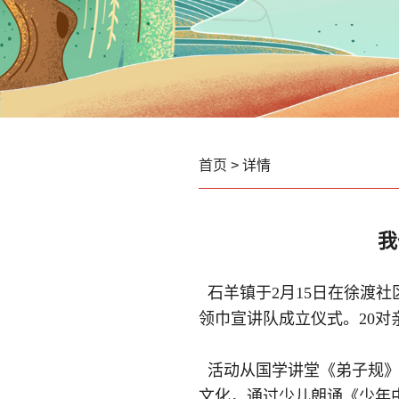
首页
> 详情
我
石羊镇于
2月15
日在徐渡社
领巾宣讲队成立仪式。
20
对
活动从国学讲堂《弟子规》
文化，通过少儿朗诵《少年