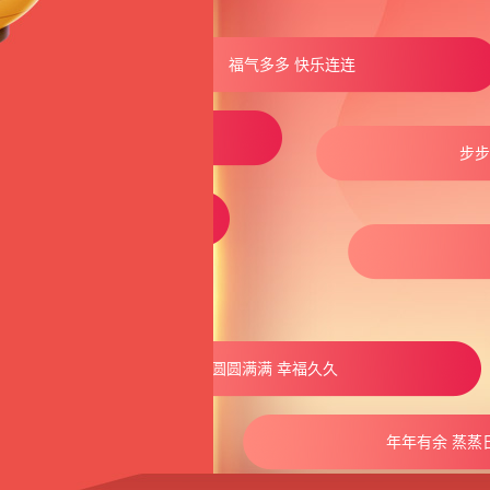
福气多多 快乐连连
行 平安过年
步步高升 财
胜意
虎虎生威
圆圆满满 幸福久久
年年有余 蒸蒸日上