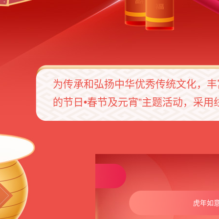
为传承和弘扬中华优秀传统文化，丰
的节日•春节及元宵”主题活动，采
快 吉祥如意
虎年如意 阖家幸