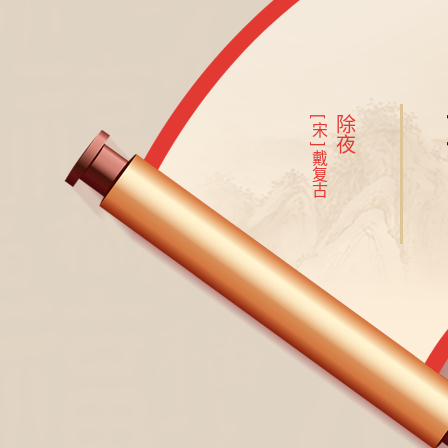
[ 宋 ] 戴复古
除夜