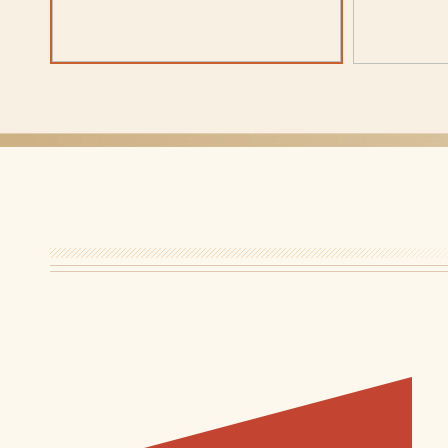
“家在公园 乐在金牛”公园城市建设成果感
“家在金牛，
知行
的寻美之旅