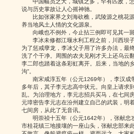
中国幅员之大，城镇之多，罕有匹敌，
说与历史掌故让人心摇神驰。
比如张家界之刘海砍樵，武陵源之桃花
养当地风土人情的文化源泉。
向峨也不例外，今止拈三例即可见其一
李冰未修都江堰水利工程之前，川西坝
为了惩戒孽龙，李冰父子用了许多办法，最
洗了个干净。周围的农夫见刚才天上还乌云
李二郎也踏着这条彩虹离开。后来，当地的
沟
”
。
南宋咸淳五年（公元
1269
年），李汉成
多年后，其子李元志高中状元。向皇上请求
乱。为治理地方，李元志招兵买马，在七间
元璋密告李元志在汾州建立自己的武装，明
七间房，从此了无音讯。
明崇祯十五年（公元
1642
年），张献忠
市桂花镇三地接壤的一座山头，张献忠部来
不敢言，像躲避瘟疫一样，避而远之。大家