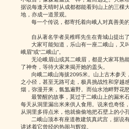
据说每逢天晴时从成都都能看到山上的三棵
地，亦成一道景观。
每一个传说，都寄托着向峨人对真善美
自从著名学者吴稚晖先生在青城山提出
大家可能知道，乐山有一座二峨山，又
峨眉
”
或
“
二峨山
”
。
无论峨眉山或其二峨眉，都是大家耳熟
了神奇，等待大家来揭开她的盖头。
向峨二峨山海拔
2095
米。山上古木参天
之小径，甚至无路可走，极具挑战性和穿越
烟，弥漫开来，氤氲遍野。而仙水池畔野花
最警醒的故事，莫过于二峨山上的漏米
每天从洞里漏出米来供人食用。说来也奇怪
从洞里多得点米，他就偷偷地把石壁上的小
二峨山顶本有座道教建筑真武宫，据说
讲述着它曾经的热闹与辉煌。