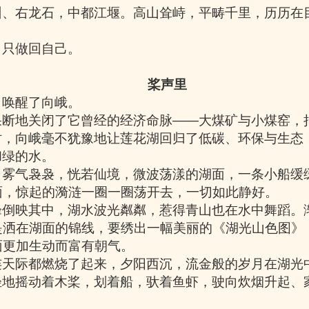
州、右龙石，中都江堰。高山耸峙，平畴千里，历历在
，只做回自己。
桨声里
，唤醒了向峨。
果断地关闭了它曾经的经济命脉
——
大煤矿与小煤窑，
时，向峨毫不犹豫地让莲花湖回归了低碳、环保与生态
和绿的水。
，雾气袅袅，恍若仙境，微波荡漾的湖面，一条小船缓
面，惊起的漪涟一圈一圈荡开去，一切如此静好。
峰倒映其中，湖水波光粼粼，惹得青山也在水中舞蹈。
是洒在湖面的锦线，要绣出一幅美丽的《湖光山色图》
面更加生动而富有朝气。
连天际都燃烧了起来，夕阳西沉，流金般的岁月在湖光
轻地摇动着木桨，划着船，驮着鱼虾，驶向炊烟升起、