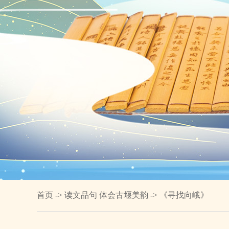
首页 -> 读文品句 体会古堰美韵 -> 《寻找向峨》