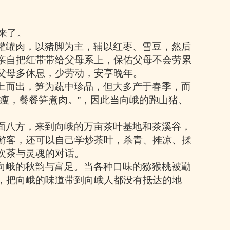
来了。
罐罐肉，以猪脚为主，辅以红枣、雪豆，然后
亲自把红带带给父母系上，保佑父母不会劳累
父母多休息，少劳动，安享晚年。
土而出，笋为蔬中珍品，但大多产于春季，而
瘦，餐餐笋煮肉。
”
，因此当向峨的跑山猪、
面八方，来到向峨的万亩茶叶基地和茶溪谷，
游客，还可以自己学炒茶叶，杀青、摊凉、揉
次茶与灵魂的对话。
向峨的秋韵与富足。当各种口味的猕猴桃被勤
，把向峨的味道带到向峨人都没有抵达的地