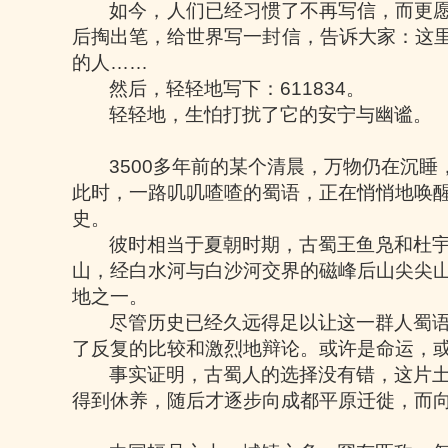
如今，人们已经习惯了不再写信，而更
后掏出笔，给世界写一封信，告诉大家：这
的人
……
然后，轻轻地写下：
611834
。
轻轻地，生怕打扰了它的安宁与幽谧。
3500
多年前的某个清晨，万物仍在沉睡
此时，一路叽叽喳喳的蜀语，正在悄悄地唤
史。
彼时相当于夏朝时期，古蜀王鱼凫和杜
山，经白水河与白沙河交界的磁峰后山尖尖
地之一。
尽管历史已经久远得足以让这一群人蜀
了反复的比较和激烈地辩论。或许是命运，
事实证明，古蜀人的选择没有错，这片
得到休养，随后才逐步向成都平原迁徙，而