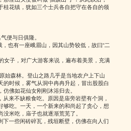
于桂花镇，犹如三个士兵各自把守在各自的领
名气便与日俱隆。
峨，也有一座峨眉山，因其山势较低，故曰
“
二
的女子，对广大游客来说，遍布着美景，充满
原始森林。登山之路几乎是当地农户上下山
天的时候，雾气从洞中冉冉升起，冒出股股白
，仿佛如花仙女刚刚沐浴归去。
，从来不缺粮食吃。原因是庙旁岩壁有个洞，
好够吃。一天，一个新来的和尚起了贪心，想
尚没米吃，庙子也就逐渐荒芜了。
剩下一些闲砖碎瓦，残垣断壁，仿佛在向人们