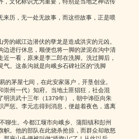
外，文化标识尤为重要，特别是当地之神话传
无来历，无一处无故事，而这些故事，正是喂
山旁的岷江边潜伏的孽龙是造成洪灾的元凶。
沟边进行休息，顺便也将一脚的淤泥在沟中清
走近一看，原来是李二郎在洗脚。洗过脚后，
灵气。这条沟就是向峨乡石碑社区的
“
洗脚
易的茅屋七间，在此安家落户，开垦创业。
和崇州一代）知府。当地土匪猖狂，社会混
了明洪武十三年（
1379
年），朝中谗臣向朱
职严惩。李元志得到消息，便趁着夜色，逃离
不聊生。今都江堰市向峨乡、蒲阳镇和彭州
旗帜。他的部队在此烧杀抢掠，而群众却敢怒
，那座山头便被叫做
“
插旗山
”
了！从此以后，