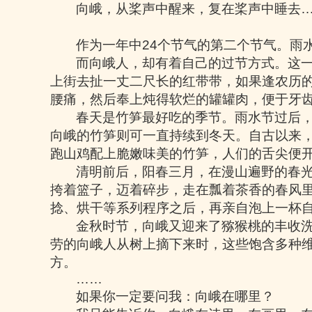
向峨，从桨声中醒来，复在桨声中睡去
作为一年中
24
个节气的第二个节气。雨
而向峨人，却有着自己的过节方式。这
上街去扯一丈二尺长的红带带，如果逢农历
腰痛，然后奉上炖得软烂的罐罐肉，便于牙
春天是竹笋最好吃的季节。雨水节过后
向峨的竹笋则可一直持续到冬天。自古以来
跑山鸡配上脆嫩味美的竹笋，人们的舌尖便
清明前后，阳春三月，在漫山遍野的春
挎着篮子，迈着碎步，走在瓢着茶香的春风
捻、烘干等系列程序之后，再亲自泡上一杯
金秋时节，向峨又迎来了猕猴桃的丰收
劳的向峨人从树上摘下来时，这些饱含多种
方。
……
如果你一定要问我：向峨在哪里？