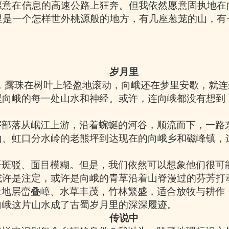
愿意在信息的高速公路上狂奔。但我依然愿意固执地在
里是一个怎样世外桃源般的地方，有几座葱茏的山，有
岁月里
，露珠在树叶上轻盈地滚动，向峨还在梦里安歇，就连
醒向峨的每一处山水和神经。或许，连向峨都没有想到
宇部落从岷江上游，沿着蜿蜒的河谷，顺流而下，一路
山、虹口分水岭的老熊坪到达现在的向峨乡和磁峰镇，
语斑驳、面目模糊。但是，我们依然可以想象他们很可
或许是注定，或许是向峨的青草沿着山脊漫过的芬芳打
土地层峦叠嶂、水草丰茂，竹林繁盛，适合放牧与耕作
向峨这片山水成了古蜀岁月里的深深履迹。
传说中