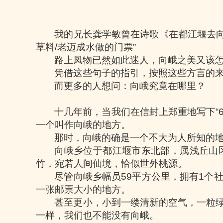
我的兄长龚学敏曾在诗歌《在都江堰去
草料
/
老迈成水做的门票
”
路上凤物已然如此迷人，向峨之美又该
凭借这些句子的指引，按照这些方言的
而更多的人想问：向峨究竟在哪里？
十几年前，当我们在信封上郑重地写下
“
一个叫作向峨的地方。
那时，向峨的确是一个不大为人所知的
向峨乡位于都江堰市东北部，属浅丘山
竹，宛若人间仙境，恰似世外桃源。
尽管向峨乡幅员
59
平方公里，拥有
1
个
一张邮票大小的地方。
甚至更小，小到一缕清新的空气，一粒
一样，我们也不能没有向峨。