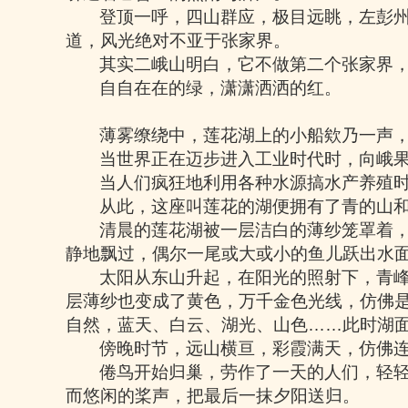
登顶一呼，四山群应，极目远眺，左彭
道，风光绝对不亚于张家界。
其实二峨山明白，它不做第二个张家界
自自在在的绿，潇潇洒洒的红。
薄雾缭绕中，莲花湖上的小船欸乃一声
当世界正在迈步进入工业时代时，向峨
当人们疯狂地利用各种水源搞水产养殖
从此，这座叫莲花的湖便拥有了青的山
清晨的莲花湖被一层洁白的薄纱笼罩着
静地飘过，偶尔一尾或大或小的鱼儿跃出水
太阳从东山升起，在阳光的照射下，青
层薄纱也变成了黄色，万千金色光线，仿佛
自然，蓝天、白云、湖光、山色
……
此时湖
傍晚时节，远山横亘，彩霞满天，仿佛
倦鸟开始归巢，劳作了一天的人们，轻
而悠闲的桨声，把最后一抹夕阳送归。