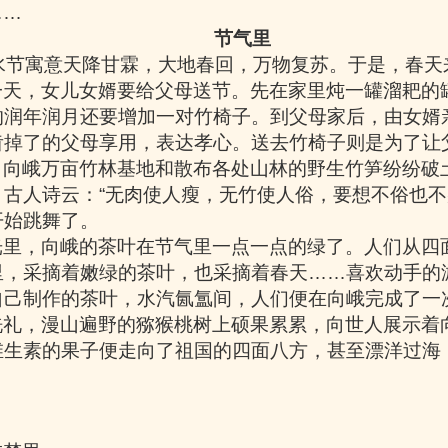
……
节气里
水节寓意天降甘霖，大地春回，万物复苏。于是，春天
一天，女儿女婿要给父母送节。先在家里炖一罐溜耙的
的润年润月还要增加一对竹椅子。到父母家后，由女婿
齿掉了的父母享用，表达孝心。送去竹椅子则是为了让
，向峨万亩竹林基地和散布各处山林的野生竹笋纷纷破
，古人诗云：
“
无肉使人瘦，无竹使人俗，要想不俗也不
开始跳舞了。
光里，向峨的茶叶在节气里一点一点的绿了。人们从四
里，采摘着嫩绿的茶叶，也采摘着春天
……
喜欢动手的
自己制作的茶叶，水汽氤氲间，人们便在向峨完成了一
洗礼，漫山遍野的猕猴桃树上硕果累累，向世人展示着
维生素的果子便走向了祖国的四面八方，甚至漂洋过海