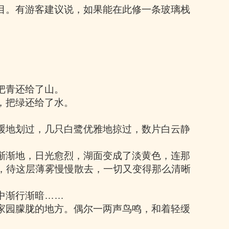
目。有游客建议说，如果能在此修一条玻璃栈
把青还给了山。
，把绿还给了水。
缓地划过，几只白鹭优雅地掠过，数片白云静
渐渐地，日光愈烈，湖面变成了淡黄色，连那
，待这层薄雾慢慢散去，一切又变得那么清晰
中渐行渐暗
……
家园朦胧的地方。偶尔一两声鸟鸣，和着轻缓