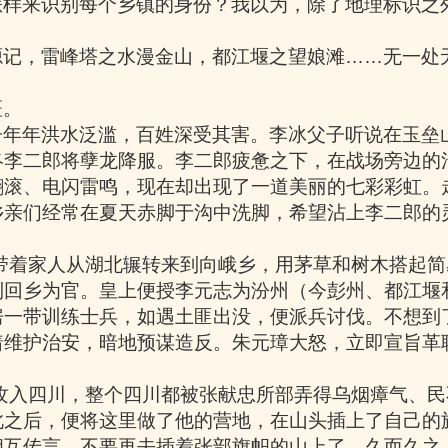
怎样来识别每个乡镇的身份？我以为，除了地理标识之
源记，雷峰塔之水漫金山，都江堰之望娘滩
……
无一处
斑。
子年年洪水泛滥，百姓深受其害。李冰父子听说在玉垒
终李二郎将孽龙降服。李二郎疲惫之下，在战场旁边的
翻滚、电闪雷鸣，现在却出现了一道美丽的七彩彩虹。
乡亲们经常在夏天赤脚于沟中洗脚，希望沾上李二郎的
带着家人从湖北辗转来到向峨乡，用茅草和树木搭起简
到回乡为官。皇上便授李元志为汾州（今彭州、都江堰
房一带训练士兵，如遇土匪出没，便派兵讨伐。不想到
着维护治安，暗地预谋造反。朱元璋大怒，立即宣旨革
攻入四川，整个四川都被张献忠所部弄得乌烟瘴气、民
此之后，便将这里做了他的营地，在山头插上了自己的
相互传言，不要再去插着张部旗帜的山上了，久而久之