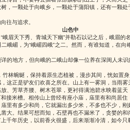
大树，一颗处于向峨乡，一颗处于蒲阳镇，还有一颗处
的向往与追求。
山色中
了
“
峨眉天下秀、青城天下幽
”
并勒石以记之后，峨眉的
叫二峨嵋，为
“
峨嵋四峨
”
之二。然而，有谁知道，在向
能详的地方，但向峨的二峨山却像一位养在深闺人未识
，竹林蜿蜒，保持着原生态植被，漫步其间，恍如置身
感，这正是驴友们欢喜之所在。山上有一雾洞，当雨雾
怒放、芳草齐腰、树木苍翠，更衬得满池碧水映着蓝天
石和接米槽。相传山上曾经有座小庙，庙里有和尚居住
，庙里有多少和尚，它就漏出多少米，不多也不少，刚
孔凿大。结果可想而知，石壁再也不漏米了，贪婪的和
有上千年历史，以前香火很盛，后来渐渐冷清，如今只