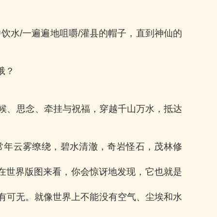
中饮水
/
一遍遍地咀嚼
/
灌县的帽子，直到神仙的
峨？
候、思念、牵挂与祝福，穿越千山万水，抵达
常年云雾缭绕，碧水清澈，奇岩怪石，茂林修
在世界版图来看，你会惊讶地发现，它也就是
有可无。就像世界上不能没有空气、尘埃和水