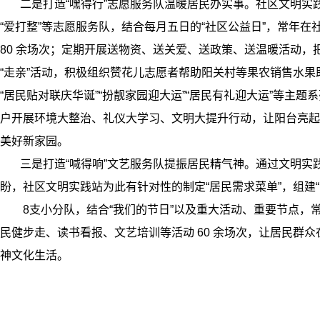
二是打造“嘿得行”志愿服务队温暖居民办实事。社区文明实践站
“爱打整”等志愿服务队，结合每月五日的“社区公益日”，常年
80 余场次；定期开展送物资、送关爱、送政策、送温暖活动
“走亲”活动，积极组织赞花儿志愿者帮助阳关村等果农销售水
“居民贴对联庆华诞”“扮靓家园迎大运”“居民有礼迎大运”等
户开展环境大整治、礼仪大学习、文明大提升行动，让阳台亮起
美好新家园。
三是打造“喊得响”文艺服务队提振居民精气神。通过文明实践
盼，社区文明实践站为此有针对性的制定“居民需求菜单”，组建“
8支小分队，结合“我们的节日”以及重大活动、重要节点，
民健步走、读书看报、文艺培训等活动 60 余场次，让居民群众
神文化生活。