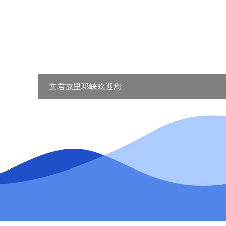
文君故里邛崃欢迎您