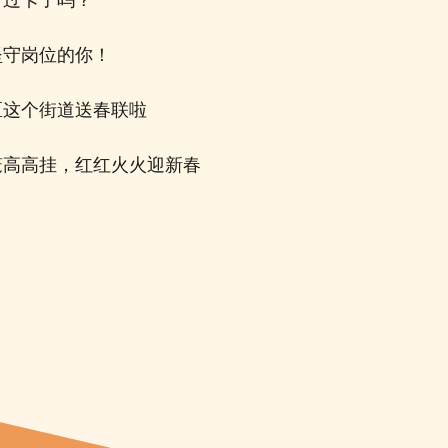
打过卡了吗？
坚守岗位的你！
区这个街道送春联啦
笼高高挂，红红火火迎新春