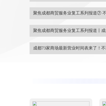
饮食习惯，阻断餐桌疾病传染路径，群防群治
当前，各地都在抓紧部署疫情防控下的复
阻击战贡献成都餐饮人的力量。
[详情]
性，从业人员、消费者出现供需双降。记者从
全市家政复工企业42家，占家政会员单位总数的1
突发的新冠肺炎疫情，让誉满全球的“成
[详情]
着疫情有效遏制、企业有序复工，成都味道正
者面前。
[详情]
随着成都人气的逐渐复苏，成都市民们的
这一剪发吉日也不断临近，如何保障市民的剪
局获悉，成都市商务局针对居民刚需对美发行
截至2020年2月18日17:00时，成都目
发行业有序复工，尽力满足居民理发需求。
[
（百货11家；便利店3家；超市14家；购物中
户总数为20919家，其中，通过审批复工商户数
量3489家；未申请复工商户数量4202家，复工