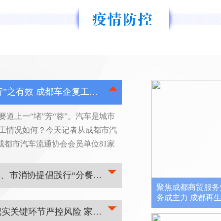
聚焦成都商贸服务业复工系列报道⑪“行”之有效 成都车企复工率超九成
道上一“堵”芳“蓉”。汽车是城市
工情况如何？今天记者从成都市汽
0，成都市汽车流通协会会员单位81家
工总人数约1800人，与单位员工总
式进行复工。协会相关负责人表示，
严防病毒“口口相传” 成都餐饮同业公会、市消协提倡践行“分餐制”“公筷、公勺制”
聚焦成都商贸服务
务成主力 成都再
合发布《文明饮食 科学餐饮倡议
聚焦成都商贸服务业复工系列报道④ 把实关键环节严控风险 家政行业企业有序复工
、广大消费者发出倡议，培养健康