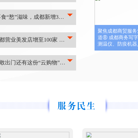
、联防联控，为坚决打赢疫情防控
工复产工作。由于家政行业的特殊
聚焦成都商贸服务业复工系列报道⑦ 不食“愁”滋味，成都新增327个餐饮门店提供“点餐自取、团膳直送”服务
成都市家政协会获悉，截至目前，
5.2%，复工总人数约占13.2%。
聚焦成都商贸服务
都味”也不得不慢下节奏。目前，随
道⑧ 成都商务写字
聚焦成都商贸服务业复工系列报道丨成都营业美发店增至100家 快洗快吹、团购上门解决市民理发需求
以新的方式、新的面貌呈现在消费
测温仪、防疫机器
剪发需求愈发旺盛，二月二龙抬头
成都73家商场最新营业时间表来了！不敢出门还有这份“云购物”指南，折扣、拼团都有
发需求？今日，记者从成都市商务
业进行一对一的指导，有力推动美
前已营业的68家零售及购物中心企业
详情]
心35家；专业卖场5家）中，全部商
量13228家；正在申请复工商户数
比例占总数的63.2%。
[详情]